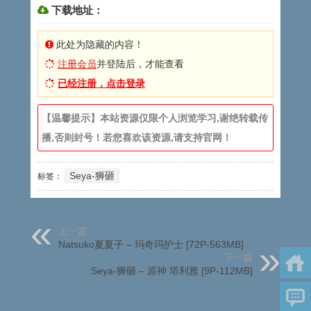
下载地址：
此处为隐藏的内容！
注册会员
并登陆后，才能查看
已经注册，点击登录
【温馨提示】本站资源仅限个人浏览学习,谢绝转载传
播,否则封号！若您喜欢该资源,请支持官网！
Seya-狮砸
标签：
上一篇
Natsuko夏夏子 – 玛奇玛护士 [72P-563MB]
下一篇
Seya-狮砸 – 原神 塔利雅 [9P-112MB]