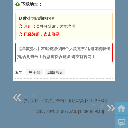
下载地址：
此处为隐藏的内容！
注册会员
并登陆后，才能查看
已经注册，点击登录
【温馨提示】本站资源仅限个人浏览学习,谢绝转载传
播,否则封号！若您喜欢该资源,请支持官网！
鱼子酱
原版写真
标签：
上一篇
抖娘利世《红涩小铃铛》原版写真 [84P-2.65G]
下一篇
娜比《皮裙》原版写真 [183P-669MB]