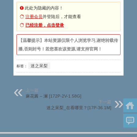
此处为隐藏的内容！
注册会员
并登陆后，才能查看
已经注册，点击登录
【温馨提示】本站资源仅限个人浏览学习,谢绝转载传
播,否则封号！若您喜欢该资源,请支持官网！
迷之呆梨
标签：
上一篇
麻花酱 – 澜 [172P-2V-1.58G]
下一篇
迷之呆梨_在看哪里？[17P-36.1M]