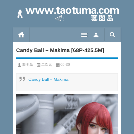
Candy Ball – Makima [68P-425.5M]
套图岛
二次元
05-30
Candy Ball – Makima