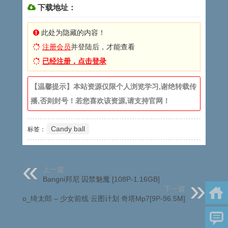
下载地址：
此处为隐藏的内容！
注册会员
并登陆后，才能查看
已经注册，点击登录
【温馨提示】本站资源仅限个人浏览学习,谢绝转载传
播,否则封号！若您喜欢该资源,请支持官网！
Candy ball
标签：
上一篇
Bangni邦尼 囚禁魅魔 [108P-1.16GB]
下一篇
Kitaro_绮太郎 – 少女前线 云图计划 奇塔Mp7[9P-96.5M]