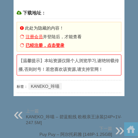
下载地址：
此处为隐藏的内容！
注册会员
并登陆后，才能查看
已经注册，点击登录
【温馨提示】本站资源仅限个人浏览学习,谢绝转载传
播,否则封号！若您喜欢该资源,请支持官网！
KANEKO_咔喵
标签：
上一篇
KANEKO_咔喵 – 碧蓝航线 欧根亲王泳装[24P+1V-
247.5M]
下一篇
Puy Puy – 阿尔托莉雅 [148P-1.25GB]