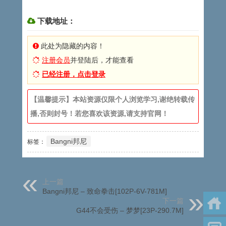
下载地址：
此处为隐藏的内容！
注册会员
并登陆后，才能查看
已经注册，点击登录
【温馨提示】本站资源仅限个人浏览学习,谢绝转载传
播,否则封号！若您喜欢该资源,请支持官网！
Bangni邦尼
标签：
上一篇
Bangni邦尼 – 致命拳击[102P-6V-781M]
下一篇
G44不会受伤 – 梦梦[23P-290.7M]