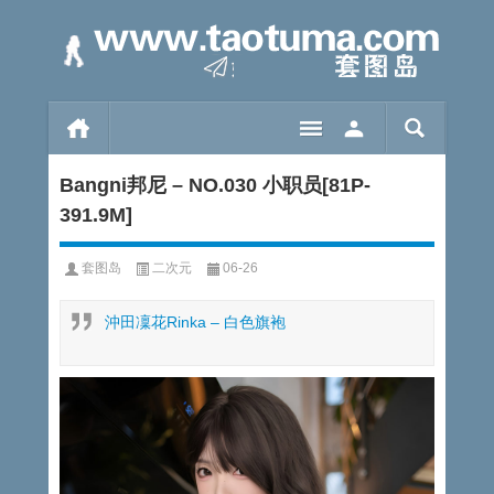
Bangni邦尼 – NO.030 小职员[81P-
391.9M]
套图岛
二次元
06-26
沖田凜花Rinka – 白色旗袍