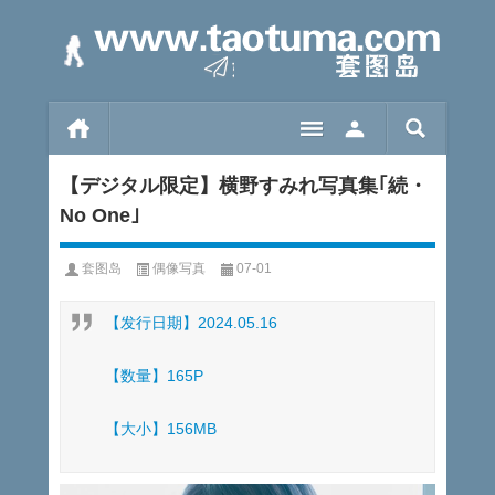
【デジタル限定】横野すみれ写真集｢続・
No One｣
套图岛
偶像写真
07-01
【发行日期】2024.05.16
【数量】165P
【大小】156MB