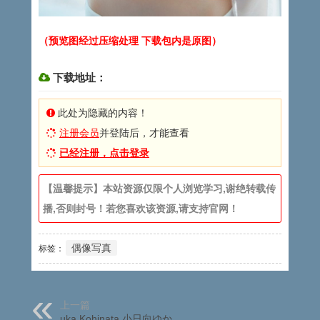
（预览图经过压缩处理 下载包内是原图）
下载地址：
此处为隐藏的内容！
注册会员
并登陆后，才能查看
已经注册，点击登录
【温馨提示】本站资源仅限个人浏览学习,谢绝转载传
播,否则封号！若您喜欢该资源,请支持官网！
偶像写真
标签：
上一篇
uka Kohinata 小日向ゆか