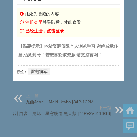
此处为隐藏的内容！
注册会员
并登陆后，才能查看
已经注册，点击登录
【温馨提示】本站资源仅限个人浏览学习,谢绝转载传
播,否则封号！若您喜欢该资源,请支持官网！
雷电将军
标签：
上一篇
九曲Jean – Maid Utaha [34P-122M]
下一篇
蜜汁猫裘 – 崩坏：星穹铁道 黑天鹅 [74P+2V-2.16GB]