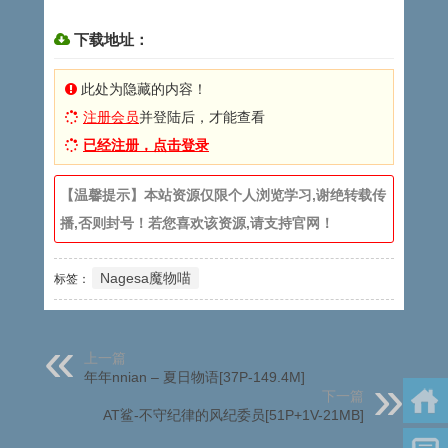
下载地址：
此处为隐藏的内容！
注册会员
并登陆后，才能查看
已经注册，点击登录
【温馨提示】本站资源仅限个人浏览学习,谢绝转载传
播,否则封号！若您喜欢该资源,请支持官网！
Nagesa魔物喵
标签：
上一篇
年年nnian – 夏日物语[37P-149.4M]
下一篇
AT鲨-不守纪律的风纪委员[51P+1V-21MB]