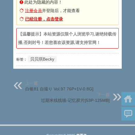
此处为隐藏的内容！
注册会员
并登陆后，才能查看
已经注册，点击登录
【温馨提示】本站资源仅限个人浏览学习,谢绝转载传
播,否则封号！若您喜欢该资源,请支持官网！
贝贝琪Becky
标签：
上一篇
白银81 自撮り Vol.97 76P+1V-0.8G]
下一篇
过期米线线喵-记忆胶片[53P-125MB]