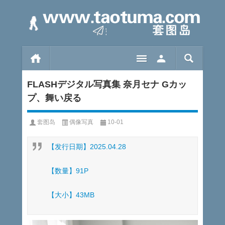
FLASHデジタル写真集 奈月セナ Gカッ
プ、舞い戻る
套图岛
偶像写真
10-01
【发行日期】2025.04.28
【数量】91P
【大小】43MB