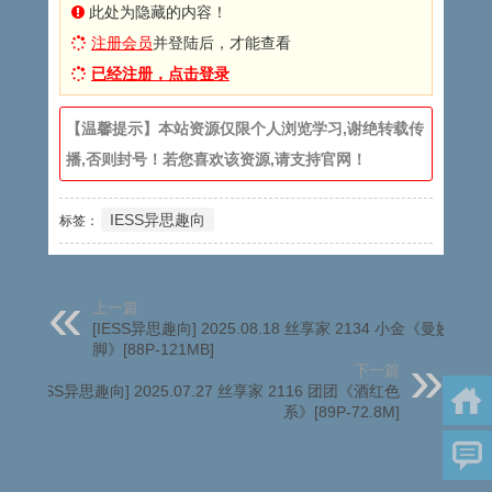
此处为隐藏的内容！
注册会员
并登陆后，才能查看
已经注册，点击登录
【温馨提示】本站资源仅限个人浏览学习,谢绝转载传
播,否则封号！若您喜欢该资源,请支持官网！
IESS异思趣向
标签：
上一篇
[IESS异思趣向] 2025.08.18 丝享家 2134 小金《曼妙小
脚》[88P-121MB]
下一篇
[IESS异思趣向] 2025.07.27 丝享家 2116 团团《酒红色
系》[89P-72.8M]