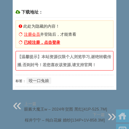
下载地址：
此处为隐藏的内容！
注册会员
并登陆后，才能查看
已经注册，点击登录
【温馨提示】本站资源仅限个人浏览学习,谢绝转载传
播,否则封号！若您喜欢该资源,请支持官网！
咬一口兔娘
标签：
上一篇
眼酱大魔王w – 2024年贺图 黑红[41P-525.7M]
下一篇
桜井宁宁 – 纯白花嫁 婚纱[134P+1V-858.3M]