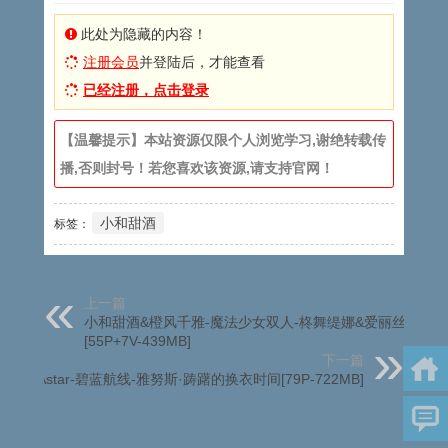
此处为隐藏的内容！
注册会员
并登陆后，才能查看
已经注册，点击登录
【温馨提示】本站资源仅限个人浏览学习,谢绝转载传
播,否则封号！若您喜欢该资源,请支持官网！
小和甜酒
标签：
上一篇
小和甜酒&橙风千雅-魔法少女双人-柊舞缇娜&爱丽丝
[55P+7V-439MB]
下一篇
雪晴Astar-碧蓝航线-雅努斯·踌躇的换衣时间[79P-722MB]