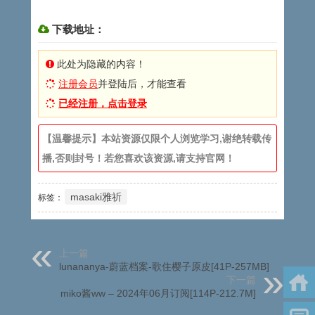
下载地址：
此处为隐藏的内容！
注册会员
并登陆后，才能查看
已经注册，点击登录
【温馨提示】本站资源仅限个人浏览学习,谢绝转载传
播,否则封号！若您喜欢该资源,请支持官网！
masaki雅祈
标签：
上一篇
lunananya-蔚蓝档案-歌住樱子原皮[41P-257MB]
下一篇
miko酱ww – 2024年06月订阅[114P-212.7M]