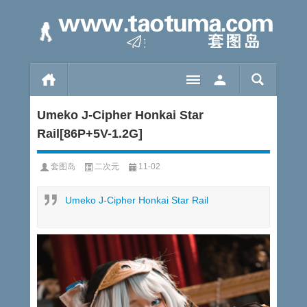
Umeko J-Cipher Honkai Star
Rail[86P+5V-1.2G]
套图岛
二次元
11-02
Umeko J-Cipher Honkai Star Rail