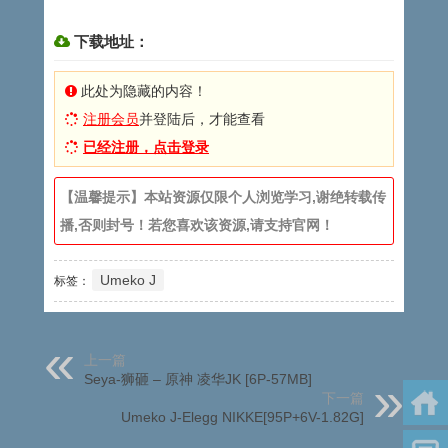
下载地址：
此处为隐藏的内容！
注册会员
并登陆后，才能查看
已经注册，点击登录
【温馨提示】本站资源仅限个人浏览学习,谢绝转载传
播,否则封号！若您喜欢该资源,请支持官网！
Umeko J
标签：
上一篇
Seya-狮砸 – 原神 凌华JK [6P-57MB]
下一篇
Umeko J-Elegg NIKKE[95P+6V-1.82G]