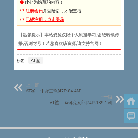
此处为隐藏的内容！
注册会员
并登陆后，才能查看
已经注册，点击登录
【温馨提示】本站资源仅限个人浏览学习,谢绝转载传
播,否则封号！若您喜欢该资源,请支持官网！
AT鲨
标签：
上一篇
AT鲨 – 中野三玖[47P-84.4M]
下一篇
AT鲨 – 圣诞兔女郎[74P-139.1M]