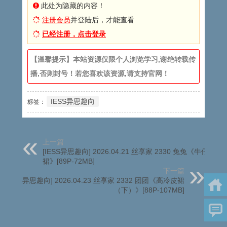
此处为隐藏的内容！
注册会员
并登陆后，才能查看
已经注册，点击登录
【温馨提示】本站资源仅限个人浏览学习,谢绝转载传
播,否则封号！若您喜欢该资源,请支持官网！
IESS异思趣向
标签：
上一篇
[IESS异思趣向] 2026.04.21 丝享家 2330 兔兔《牛仔包臀
裙》[89P-72MB]
下一篇
[IESS异思趣向] 2026.04.23 丝享家 2332 团团《高冷皮裙
（下）》[88P-107MB]