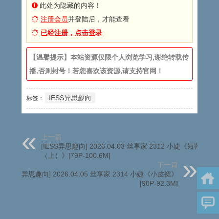
此处为隐藏的内容！
注册会员
并登陆后，才能查看
已经注册，点击登录
【温馨提示】本站资源仅限个人浏览学习,谢绝转载传
播,否则封号！若您喜欢该资源,请支持官网！
IESS异思趣向
标签：
上一篇
[IESS异思趣向] 2026.04.03 丝享家 2312 小婕《短靴豹纹
（上）》[79P-100.6M]
下一篇
[IESS异思趣向] 2026.04.05 丝享家 2314 小婕《小皮裙》
[90P-92.3M]