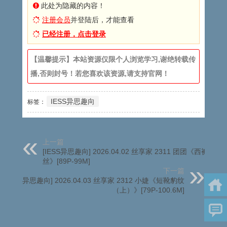
此处为隐藏的内容！
注册会员
并登陆后，才能查看
已经注册，点击登录
【温馨提示】本站资源仅限个人浏览学习,谢绝转载传
播,否则封号！若您喜欢该资源,请支持官网！
IESS异思趣向
标签：
上一篇
[IESS异思趣向] 2026.04.02 丝享家 2311 团团《西裤里
丝》[89P-99M]
下一篇
[IESS异思趣向] 2026.04.03 丝享家 2312 小婕《短靴豹纹
（上）》[79P-100.6M]