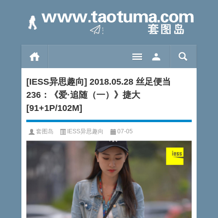
[IESS异思趣向] 2018.05.28 丝足便当
236：《爱·追随（一）》捷大
[91+1P/102M]
套图岛
IESS异思趣向
07-05