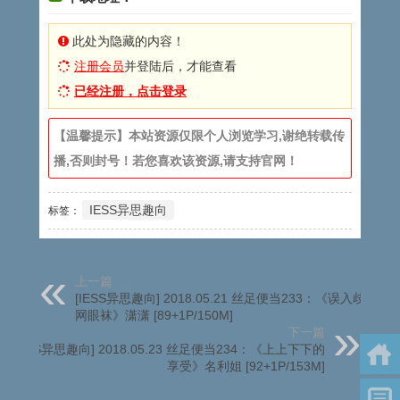
此处为隐藏的内容！
注册会员
并登陆后，才能查看
已经注册，点击登录
【温馨提示】本站资源仅限个人浏览学习,谢绝转载传
播,否则封号！若您喜欢该资源,请支持官网！
IESS异思趣向
标签：
上一篇
[IESS异思趣向] 2018.05.21 丝足便当233：《误入歧途的
网眼袜》潇潇 [89+1P/150M]
下一篇
[IESS异思趣向] 2018.05.23 丝足便当234：《上上下下的
享受》名利姐 [92+1P/153M]