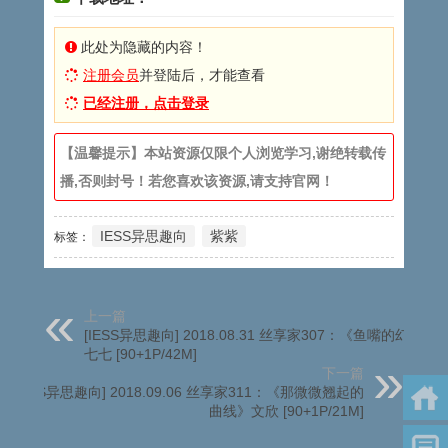
此处为隐藏的内容！
注册会员
并登陆后，才能查看
已经注册，点击登录
【温馨提示】本站资源仅限个人浏览学习,谢绝转载传
播,否则封号！若您喜欢该资源,请支持官网！
IESS异思趣向
紫紫
标签：
上一篇
[IESS异思趣向] 2018.08.31 丝享家307：《鱼嘴的幻想》
七七 [90+1P/42M]
下一篇
[IESS异思趣向] 2018.09.06 丝享家311：《那微微翘起的
曲线》文欣 [90+1P/21M]