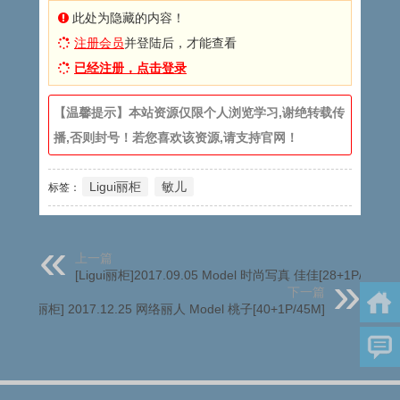
此处为隐藏的内容！
注册会员
并登陆后，才能查看
已经注册，点击登录
【温馨提示】本站资源仅限个人浏览学习,谢绝转载传
播,否则封号！若您喜欢该资源,请支持官网！
Ligui丽柜
敏儿
标签：
上一篇
[Ligui丽柜]2017.09.05 Model 时尚写真 佳佳[28+1P/33M]
下一篇
[Ligui丽柜] 2017.12.25 网络丽人 Model 桃子[40+1P/45M]