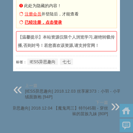
此处为隐藏的内容！
注册会员
并登陆后，才能查看
已经注册，点击登录
【温馨提示】本站资源仅限个人浏览学习,谢绝转载传
播,否则封号！若您喜欢该资源,请支持官网！
IESS异思趣向
七七
标签：
上一篇
[IESS异思趣向] 2018.12.03 丝享家373：小羽 - 小羽黑色
绒面旗袍 [94P]
下一篇
[IESS异思趣向] 2018.12.04 【魔鬼周三】特刊45期 - 穿丝
袜的苗族九妹 [80P]