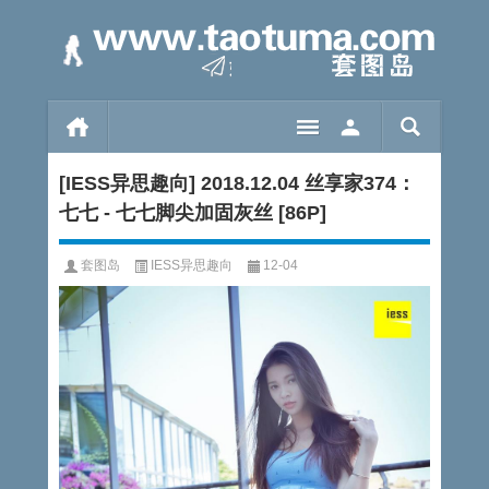
[IESS异思趣向] 2018.12.04 丝享家374：
七七 - 七七脚尖加固灰丝 [86P]
套图岛
IESS异思趣向
12-04