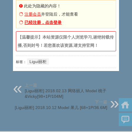
此处为隐藏的内容！
注册会员
并登陆后，才能查看
已经注册，点击登录
【温馨提示】本站资源仅限个人浏览学习,谢绝转载传
播,否则封号！若您喜欢该资源,请支持官网！
Ligui丽柜
标签：
上一篇
[Ligui丽柜] 2018.02.13 网络丽人 Model 桃子
&Vicky[98+1P/104M]
下一篇
[Ligui丽柜] 2018.10.12 Model 果儿 [68+1P/36.6M]