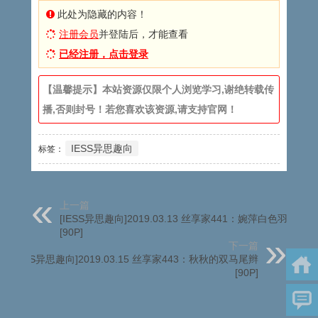
此处为隐藏的内容！
注册会员
并登陆后，才能查看
已经注册，点击登录
【温馨提示】本站资源仅限个人浏览学习,谢绝转载传
播,否则封号！若您喜欢该资源,请支持官网！
IESS异思趣向
标签：
上一篇
[IESS异思趣向]2019.03.13 丝享家441：婉萍白色羽绒服
[90P]
下一篇
[IESS异思趣向]2019.03.15 丝享家443：秋秋的双马尾辫
[90P]