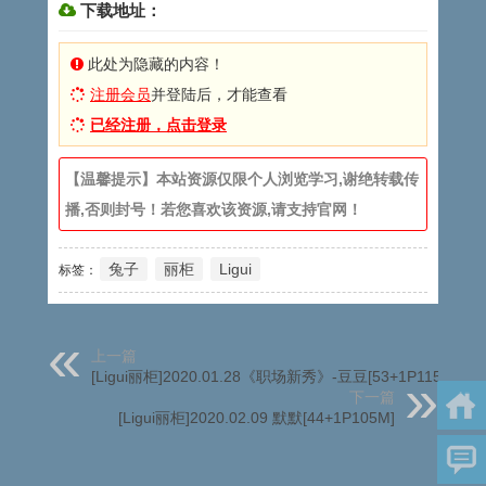
下载地址：
此处为隐藏的内容！
注册会员
并登陆后，才能查看
已经注册，点击登录
【温馨提示】本站资源仅限个人浏览学习,谢绝转载传
播,否则封号！若您喜欢该资源,请支持官网！
兔子
丽柜
Ligui
标签：
上一篇
[Ligui丽柜]2020.01.28《职场新秀》-豆豆[53+1P115M]
下一篇
[Ligui丽柜]2020.02.09 默默[44+1P105M]