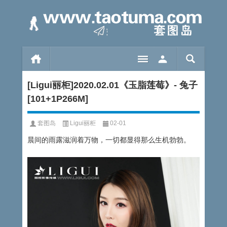
[Ligui丽柜]2020.02.01《玉脂莲莓》- 兔子
[101+1P266M]
套图岛
Ligui丽柜
02-01
晨间的雨露滋润着万物，一切都显得那么生机勃勃。