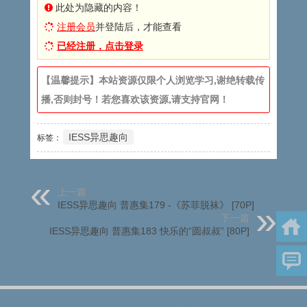
此处为隐藏的内容！
注册会员
并登陆后，才能查看
已经注册，点击登录
【温馨提示】本站资源仅限个人浏览学习,谢绝转载传
播,否则封号！若您喜欢该资源,请支持官网！
IESS异思趣向
标签：
上一篇
IESS异思趣向 普惠集179 -《苏菲脱袜》 [70P]
下一篇
IESS异思趣向 普惠集183 快乐的“圆叔叔” [80P]