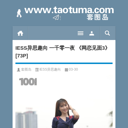
IESS异思趣向 一千零一夜 《网恋见面3》
[73P]
套图岛
IESS异思趣向
03-30