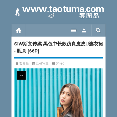
SIW斯文传媒 黑色中长款仿真皮皮U连衣裙
- 甄真 [66P]
套图岛
丝模写真
04-26