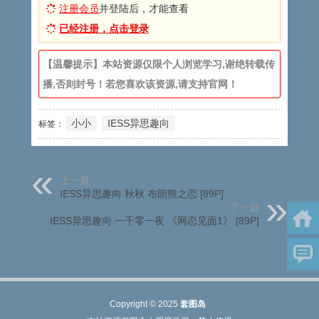
注册会员
并登陆后，才能查看
已经注册，点击登录
【温馨提示】本站资源仅限个人浏览学习,谢绝转载传
播,否则封号！若您喜欢该资源,请支持官网！
小小
IESS异思趣向
标签：
上一篇
IESS异思趣向 秋秋 布朗熊之恋 [89P]
下一篇
IESS异思趣向 一千零一夜 《网恋见面1》 [89P]
Copyright © 2025
套图岛