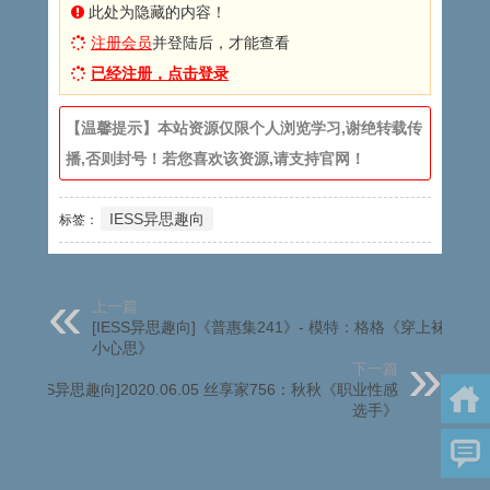
此处为隐藏的内容！
注册会员
并登陆后，才能查看
已经注册，点击登录
【温馨提示】本站资源仅限个人浏览学习,谢绝转载传
播,否则封号！若您喜欢该资源,请支持官网！
IESS异思趣向
标签：
上一篇
[IESS异思趣向]《普惠集241》- 模特：格格《穿上袜子的
小心思》
下一篇
[IESS异思趣向]2020.06.05 丝享家756：秋秋《职业性感
选手》