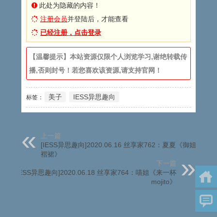
此处为隐藏的内容！
注册会员
并登陆后，才能查看
已经注册，点击登录
【温馨提示】本站资源仅限个人浏览学习,谢绝转载传
播,否则封号！若您喜欢该资源,请支持官网！
美子
IESS异思趣向
标签：
上一篇
[IESS异思趣向]2020.06.16 丝享家762：夏夏《御姐穿百
褶裙》
下一篇
[IESS异思趣向]2020.06.18 丝享家764：喵姐《来一杯
mojito》