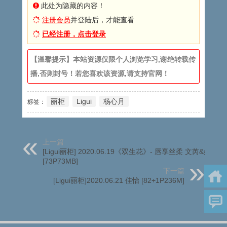
此处为隐藏的内容！
注册会员
并登陆后，才能查看
已经注册，点击登录
【温馨提示】本站资源仅限个人浏览学习,谢绝转载传
播,否则封号！若您喜欢该资源,请支持官网！
丽柜
Ligui
杨心月
标签：
上一篇
[Ligui丽柜] 2020.06.19《双生花》- 唇享丝柔 文芮&婷婷
[73P73MB]
下一篇
[Ligui丽柜]2020.06.21 佳怡 [82+1P236M]