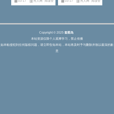
03-17
秀人网
阅读全
03-17
秀人网
阅读全
文
文
Copyright © 2025
套图岛
本站资源仅限个人观摩学习，禁止传播
如本帖侵犯到任何版权问题，请立即告知本站，本站将及时予与删除并致以最深的歉
意