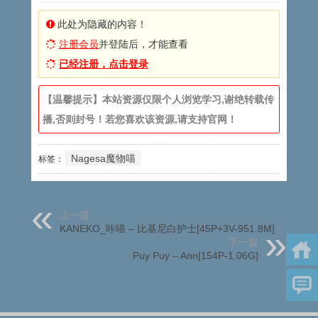
此处为隐藏的内容！
注册会员
并登陆后，才能查看
已经注册，点击登录
【温馨提示】本站资源仅限个人浏览学习,谢绝转载传
播,否则封号！若您喜欢该资源,请支持官网！
Nagesa魔物喵
标签：
上一篇
KANEKO_咔喵 – 比基尼白护士[45P+3V-951.8M]
下一篇
Puy Puy – Ann[154P-1.06G]