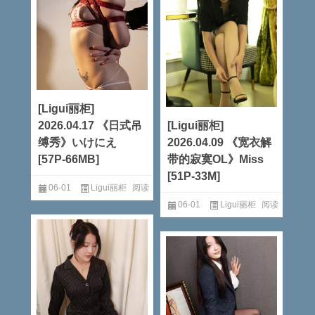
[Ligui丽柜]
2026.04.17 《日式吊
[Ligui丽柜]
缚秀》いけにえ
2026.04.09 《宽衣解
[57P-66MB]
带的寂寞OL》Miss
[51P-33M]
06-01
Ligui丽柜
阅读
06-01
Ligui丽柜
阅读
全文
全文