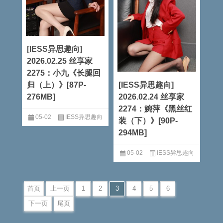
[IESS异思趣向]
2026.02.25 丝享家
2275：小九《长腿回
归（上）》[87P-
[IESS异思趣向]
276MB]
2026.02.24 丝享家
2274：婉萍《黑丝红
05-02
IESS异思趣向
装（下）》[90P-
294MB]
阅读全文
05-02
IESS异思趣向
阅读全文
首页
上一页
1
2
3
4
5
6
下一页
尾页