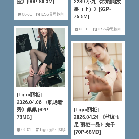
丝》[90P-80.3M]
2289 小九《衣帽间故
事（上）》[92P-
06-01
IESS异思趣向
75.5M]
阅读全文
06-01
IESS异思趣向
阅读全文
[Ligui丽柜]
2026.04.06 《职场新
秀》佩佩 [62P-
[Ligui丽柜]
78MB]
2026.04.24 《丝缠玉
足-丽柜一品》兔子
06-01
Ligui丽柜
阅读
[70P-68MB]